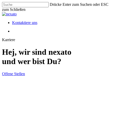
Skip
Drücke Enter zum Suchen oder ESC
to
zum Schließen
main
Close
content
Search
Menu
Kontaktiere uns
Menu
Karriere
Hej, wir sind nexato
und wer bist Du?
Offene Stellen