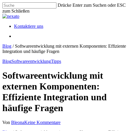
Skip
Drücke Enter zum Suchen oder ESC
to
zum Schließen
main
Close
content
Search
Menu
Kontaktiere uns
Menu
Blog
/
Softwareentwicklung mit externen Komponenten: Effiziente
Integration und häufige Fragen
Blog
Softwareentwicklung
Tipps
Softwareentwicklung mit
externen Komponenten:
Effiziente Integration und
häufige Fragen
Von
Bleona
Keine Kommentare