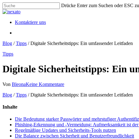
Skip
Drücke Enter zum Suchen oder ESC z
to
Close
main
Search
content
Menu
Kontaktiere uns
Menu
Blog
/
Tipps
/
Digitale Sicherheitstipps: Ein umfassender Leitfaden
Tipps
Digitale Sicherheitstipps: Ein 
Von
Bleona
Keine Kommentare
Blog
/
Tipps
/
Digitale Sicherheitstipps: Ein umfassender Leitfaden
Inhalte
Die Bedeutung starker Passwörter und mehrstufiger Authentifi
Phishing-Erkennung und -Vermeidung: Aufmerksamkeit ist der 
Regelmäßige Updates und Sicherheits-Tools nutzen
Die Balance zwischen Sicherheit und Benutzerfreundlichkeit