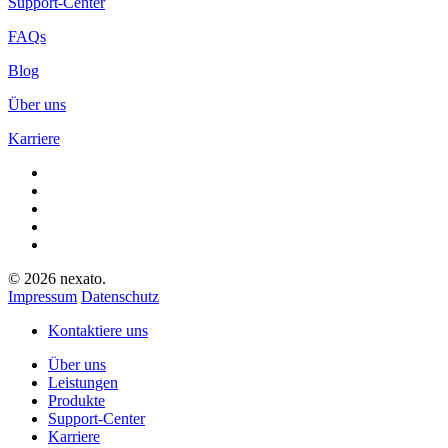
Support-Center
FAQs
Blog
Über uns
Karriere
facebook
linkedin
youtube
instagram
xing
© 2026 nexato.
Impressum
Datenschutz
Close
Kontaktiere uns
Menu
Über uns
Leistungen
Produkte
Support-Center
Karriere