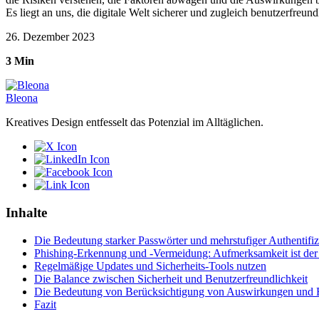
Es liegt an uns, die digitale Welt sicherer und zugleich benutzerfreundl
26. Dezember 2023
3 Min
Bleona
Kreatives Design entfesselt das Potenzial im Alltäglichen.
Inhalte
Die Bedeutung starker Passwörter und mehrstufiger Authentifi
Phishing-Erkennung und -Vermeidung: Aufmerksamkeit ist der 
Regelmäßige Updates und Sicherheits-Tools nutzen
Die Balance zwischen Sicherheit und Benutzerfreundlichkeit
Die Bedeutung von Berücksichtigung von Auswirkungen und B
Fazit