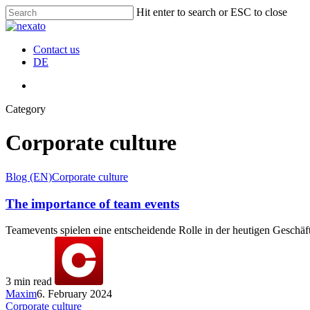
Skip
Hit enter to search or ESC to close
to
Close
main
Search
content
Menu
Contact us
DE
Menu
Category
Corporate culture
Blog (EN)
Corporate culture
The importance of team events
Teamevents spielen eine entscheidende Rolle in der heutigen Geschä
3 min read
Maxim
6. February 2024
Corporate culture